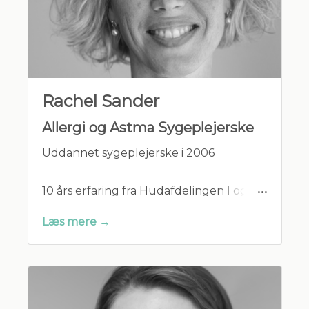
Børnelægecenteret siden 2020.
Faglige
organisationer: Bestyrelsesmedlem i
Danske Børnelægers
Rachel Sander
Organisation. Medlem af Den
Almindelige danske lægeforening.
Allergi og Astma Sygeplejerske
Medlem af Dansk Selskab For
Allergologi. Medlem af Danish Society for
Uddannet sygeplejerske i 2006
Paedatric Gastroenterology, Hepatology
and Nutrition.
10 års erfaring fra Hudafdelingen I og
allergicenteret på OUH
Læs mere →