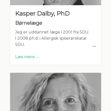
Kasper Dalby, PhD
Børnelæge
Jeg er uddannet læge i 2001 fra SDU.
I 2008 ph.d. i Allergisk spiserørskatar
SDU.
Læs mere →
Speciallæge i pædiatri i 2012,
subspecialiserede i pædiatrisk
gastroenterologi, hepatologi og
ernæring i 2015.
Uddannelse på børneafdelinger
i Kolding, Hvidovre og på OUH. Tidligere
overlæge Børneafdelingen og
allergicenteret OUH. Ejer af