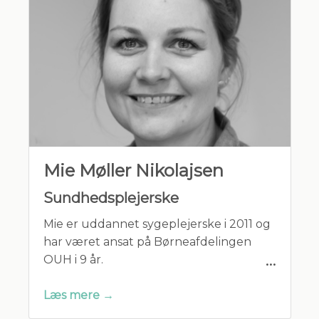
Mie Møller Nikolajsen
Sundhedsplejerske
Mie er uddannet sygeplejerske i 2011 og
har været ansat på Børneafdelingen
OUH i 9 år.
Læs mere →
Mie er endvidere uddannet
sundhedsplejerske i 2021.